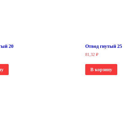
тый 20
Отвод гнутый 25
81,32
₽
ну
В корзину