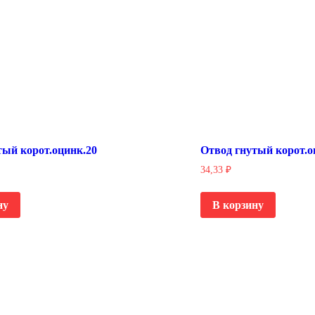
тый корот.оцинк.20
Отвод гнутый корот.о
34,33
₽
ну
В корзину