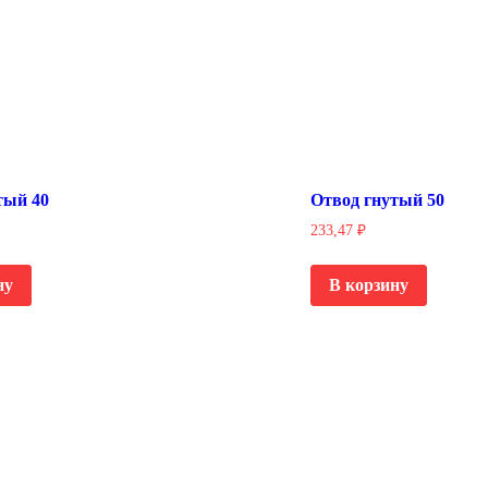
тый 40
Отвод гнутый 50
233,47
₽
ну
В корзину