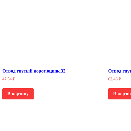
Отвод гнутый корот.оцинк.32
Отвод гну
47,54
₽
62,46
₽
В корзину
В корзи