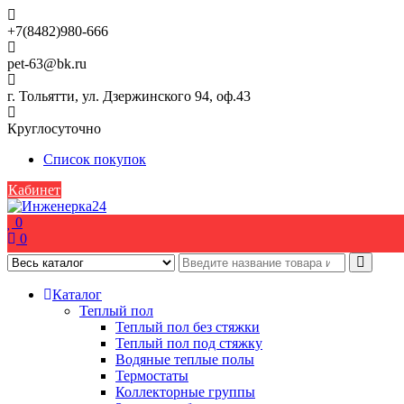
Skip
to
+7(8482)980-666
content
pet-63@bk.ru
г. Тольятти, ул. Дзержинского 94, оф.43
Круглосуточно
Список покупок
Кабинет
0
0
Каталог
Теплый пол
Теплый пол без стяжки
Теплый пол под стяжку
Водяные теплые полы
Термостаты
Коллекторные группы