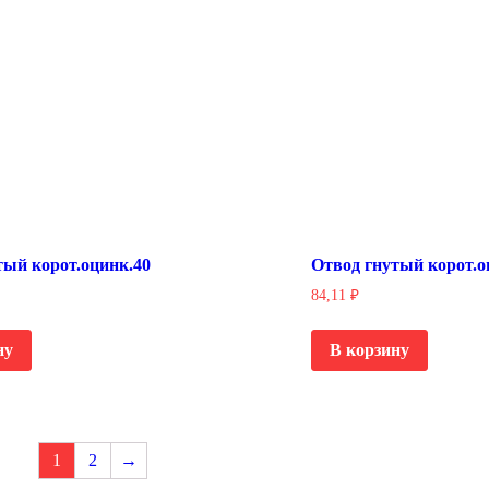
тый корот.оцинк.40
Отвод гнутый корот.о
84,11
₽
ну
В корзину
1
2
→